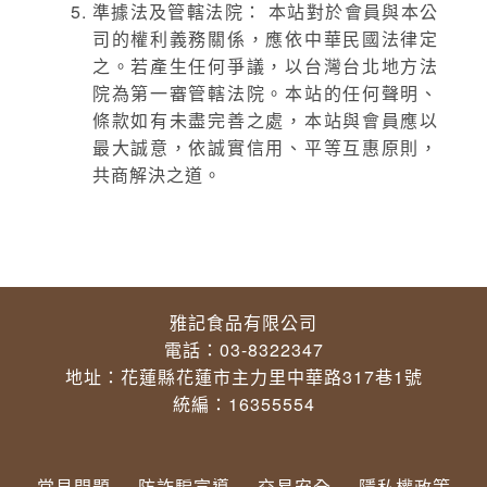
準據法及管轄法院： 本站對於會員與本公
司的權利義務關係，應依中華民國法律定
之。若產生任何爭議，以台灣台北地方法
院為第一審管轄法院。本站的任何聲明、
條款如有未盡完善之處，本站與會員應以
最大誠意，依誠實信用、平等互惠原則，
共商解決之道。
雅記食品有限公司
電話：03-8322347
地址：花蓮縣花蓮市主力里中華路317巷1號
統編：16355554
常見問題
防詐騙宣導
交易安全
隱私權政策