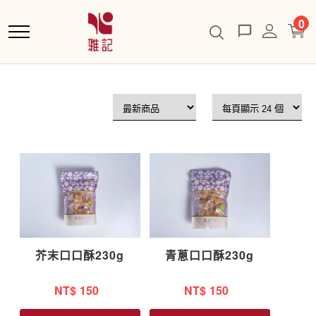
跳
0
到
主
要
內
容
芥末口口酥230g
青蔥口口酥230g
NT$
150
NT$
150