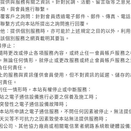
等提供與服務有關之資訊。針對民調、活動、留言版等之意見
事項，與會員進行聯繫。
回覆客戶之詢問：針對會員透過電子郵件、郵件、傳真、電話
接聯繫方式向本站所提出之詢問進行回覆。
其他：提供個別服務時，亦可能於上述規定之目的以外，利用
在該個別服務之網頁載明其要旨。
與停止：
隨時更改或停止各項服務內容，或終止任一會員帳戶服務之
。無論任何情形，就停止或更改服務或終止會員帳戶服務之
負任何責任。
上的服務與資訊僅供會員使用，但不對資訊的延遲、儲存的
何責任。
列任一情形時，本站有權停止或中斷服務：
站之電子通信設備進行必要之保養及施工時；
突發性之電子通信設備故障時；
本站所申請之電子通信服務，不問任何因素被停止，無法提
天災等不可抗力之因素致使本站無法提供服務時；
因公司、其他協力廠商或相關電信業者網路系統軟硬體設備