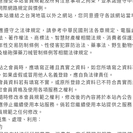
意接受本站會員規範及所有注意事項之拘束，並承諾遵守中
網際網路規定與慣例。
本站連結之台灣地區以外之網站，您同意遵守各該網站當
應遵守之法律規定，請參考中華民國刑法各章規定、電腦
法、著作權法、商標法、智慧財產權相關法規、消費者保護
年性交易防制條例、性侵害犯罪防治法、藥事法、野生動物
及槍砲彈藥刀械管制條例等相關法律規定。
站之會員時，應填寫正確且真實之資料，如您所填寫之資料
，如果虛假或冒用他人名義登錄，應自負法律責任。
會員資料若有填寫不實，或原所登錄之資料已不符合真實而
您會員資格及使用各項服務之權利。
隨時修改本會員規範之權利，修改後的內容將於本站內公告
應停止繼續使用本站服務。倘若您繼續使用本站提供之服務
員規範之任何修改。
蒐集、處理、利用：
的