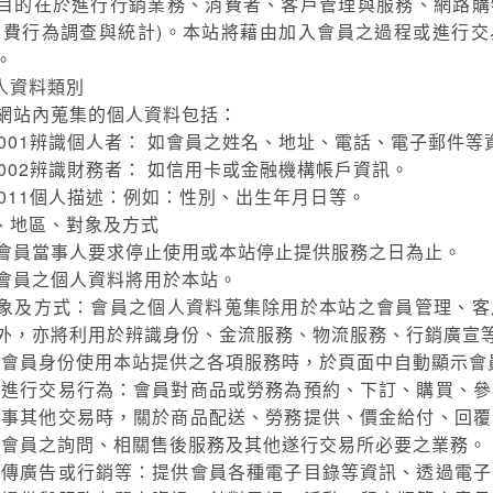
目的在於進行行銷業務、消費者、客戶管理與服務、網路購
消費行為調查與統計)。本站將藉由加入會員之過程或進行
。
人資料類別
網站內蒐集的個人資料包括：
001辨識個人者： 如會員之姓名、地址、電話、電子郵件等
002辨識財務者： 如信用卡或金融機構帳戶資訊。
011個人描述：例如：性別、出生年月日等。
、地區、對象及方式
會員當事人要求停止使用或本站停止提供服務之日為止。
會員之個人資料將用於本站。
象及方式：會員之個人資料蒐集除用於本站之會員管理、客
外，亦將利用於辨識身份、金流服務、物流服務、行銷廣宣
以會員身份使用本站提供之各項服務時，於頁面中自動顯示會
為進行交易行為：會員對商品或勞務為預約、下訂、購買、參
從事其他交易時，關於商品配送、勞務提供、價金給付、回覆
對會員之詢問、相關售後服務及其他遂行交易所必要之業務。
宣傳廣告或行銷等：提供會員各種電子目錄等資訊、透過電子