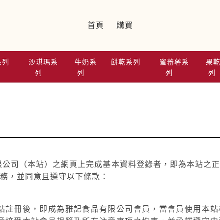
首頁
購買
系列
沙琪瑪系
牛奶系
餅乾系列
蜜蕃薯系
果
列
列
列
列
限公司（本站）之網頁上完成基本資料登錄者，即為本站之
務，並同意且遵守以下條款：
站註冊後，即成為雅記食品有限公司會員，當會員使用本站