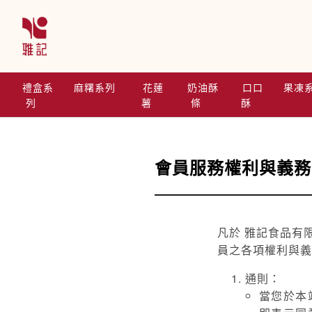
跳
到
主
要
內
禮盒系
麻糬系列
花蓮
奶油酥
口口
果凍
容
列
薯
條
酥
會員服務權利與義務
凡於 雅記食品有
員之各項權利與義
通則：
當您於本