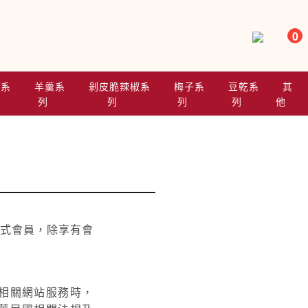
0
乾系
羊羹系
剝皮脆辣椒系
梅子系
豆乾系
其
列
列
列
列
他
正式會員，除享有會
相關網站服務時，