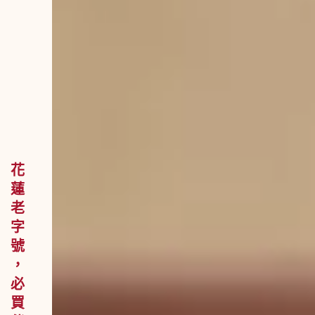
花 蓮 老 字 號 ， 必 買 伴 手 禮 。