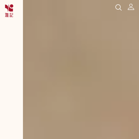
跳
到
主
要
內
容