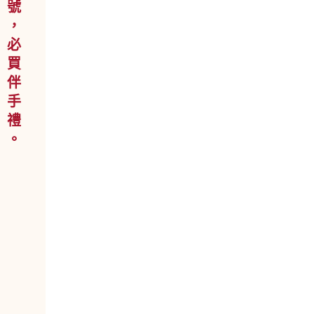
花 蓮 老 字 號 ， 必 買 伴 手 禮 。